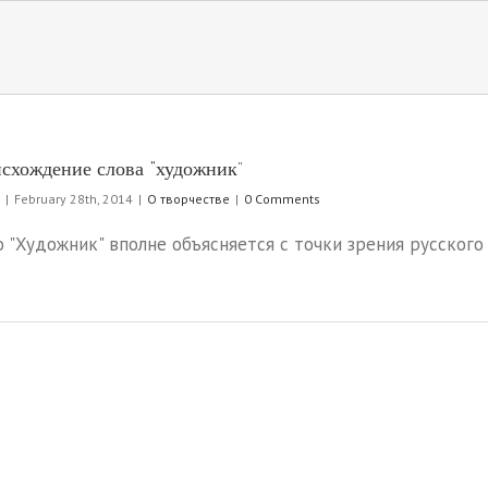
схождение слова “художник”
|
February 28th, 2014
|
О творчестве
|
0 Comments
о "Художник" вполне объясняется с точки зрения русского яз