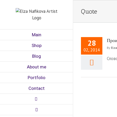
Skip
to
Quote
content
Main
Прои
28
Shop
By
Elza
02, 2014
Blog
Слов
About me
Portfolio
Contact