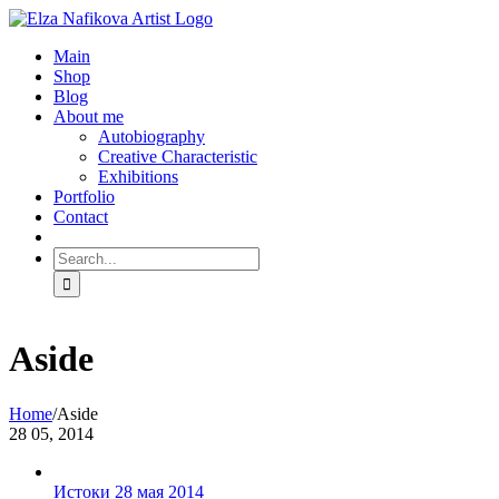
Skip
to
Main
content
Shop
Blog
About me
Autobiography
Creative Characteristic
Exhibitions
Portfolio
Contact
Search
for:
Aside
Home
/
Aside
28
05, 2014
Истоки 28 мая 2014